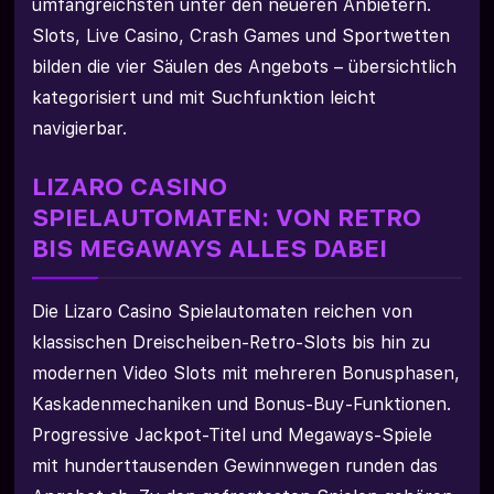
umfangreichsten unter den neueren Anbietern.
Slots, Live Casino, Crash Games und Sportwetten
bilden die vier Säulen des Angebots – übersichtlich
kategorisiert und mit Suchfunktion leicht
navigierbar.
LIZARO CASINO
SPIELAUTOMATEN: VON RETRO
BIS MEGAWAYS ALLES DABEI
Die Lizaro Casino Spielautomaten reichen von
klassischen Dreischeiben-Retro-Slots bis hin zu
modernen Video Slots mit mehreren Bonusphasen,
Kaskadenmechaniken und Bonus-Buy-Funktionen.
Progressive Jackpot-Titel und Megaways-Spiele
mit hunderttausenden Gewinnwegen runden das