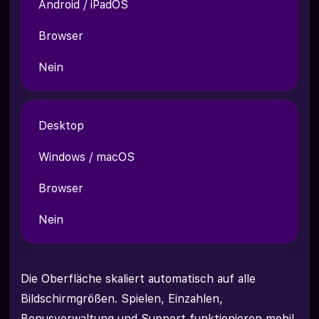
Android / iPadOS
Browser
Nein
Desktop
Windows / macOS
Browser
Nein
Die Oberfläche skaliert automatisch auf alle
Bildschirmgrößen. Spielen, Einzahlen,
Bonusverwaltung und Support funktionieren mobil