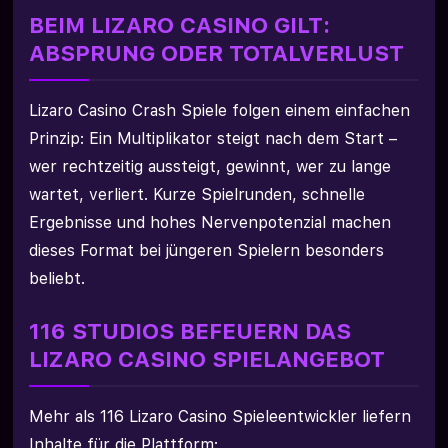
BEIM LIZARO CASINO GILT:
ABSPRUNG ODER TOTALVERLUST
Lizaro Casino Crash Spiele folgen einem einfachen
Prinzip: Ein Multiplikator steigt nach dem Start –
wer rechtzeitig aussteigt, gewinnt, wer zu lange
wartet, verliert. Kurze Spielrunden, schnelle
Ergebnisse und hohes Nervenpotenzial machen
dieses Format bei jüngeren Spielern besonders
beliebt.
116 STUDIOS BEFEUERN DAS
LIZARO CASINO SPIELANGEBOT
Mehr als 116 Lizaro Casino Spieleentwickler liefern
Inhalte für die Plattform: