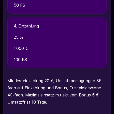
50 FS
4. Einzahlung
25 %
1.000 €
100 FS
Mindesteinzahlung 20 €, Umsatzbedingungen 35-
fach auf Einzahlung und Bonus, Freispielgewinne
40-fach. Maximaleinsatz mit aktivem Bonus 5 €,
Umsatzfrist 10 Tage.