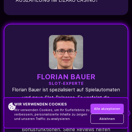
AUSZAHLUNG IM LIZARO CASINO?
Download.
Krypto und E-Wallets innerhalb von 24
Stunden, Karten und Überweisungen 3–7
Werktage, interne Prüfung maximal 72
Stunden.
FLORIAN BAUER
SLOT-EXPERTE
Florian Bauer ist spezialisiert auf Spielautomaten
und neue Slot-Releases. Er verfolgt die
WIR VERWENDEN COOKIES
neuesten Entwicklungen der großen
Alle akzeptieren
Wir verwenden Cookies, um Ihr Surferlebnis zu
×
Spielestudios und testet regelmäßig neue Titel.
verbessern, personalisierte Inhalte zu zeigen
Ablehnen
und unseren Traffic zu analysieren.
200% Einzahlungsbonus
Konto erstellen
Florian analysiert RTP-Werte, Volatilität und
Bonusfunktionen. Seine Reviews helfen