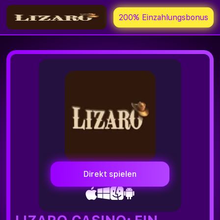
200% Einzahlungsbonus
Direkt spielen