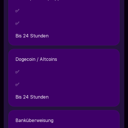
✅
✅
Bis 24 Stunden
Dogecoin / Altcoins
✅
✅
Bis 24 Stunden
Banküberweisung