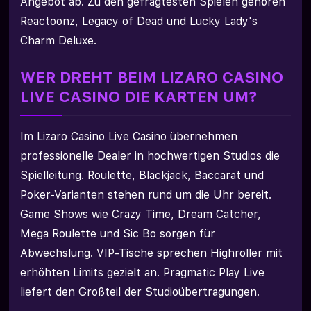
Angebot ab. Zu den gefragtesten Spielen gehören
Reactoonz, Legacy of Dead und Lucky Lady's
Charm Deluxe.
WER DREHT BEIM LIZARO CASINO
LIVE CASINO DIE KARTEN UM?
Im Lizaro Casino Live Casino übernehmen
professionelle Dealer in hochwertigen Studios die
Spielleitung. Roulette, Blackjack, Baccarat und
Poker-Varianten stehen rund um die Uhr bereit.
Game Shows wie Crazy Time, Dream Catcher,
Mega Roulette und Sic Bo sorgen für
Abwechslung. VIP-Tische sprechen Highroller mit
erhöhten Limits gezielt an. Pragmatic Play Live
liefert den Großteil der Studioübertragungen.