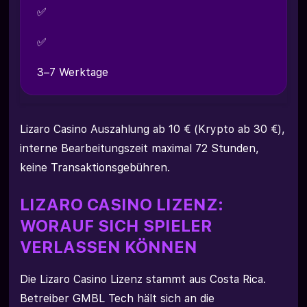
✅
✅
3–7 Werktage
Lizaro Casino Auszahlung ab 10 € (Krypto ab 30 €),
interne Bearbeitungszeit maximal 72 Stunden,
keine Transaktionsgebühren.
LIZARO CASINO LIZENZ:
WORAUF SICH SPIELER
VERLASSEN KÖNNEN
Die Lizaro Casino Lizenz stammt aus Costa Rica.
Betreiber GMBL Tech hält sich an die