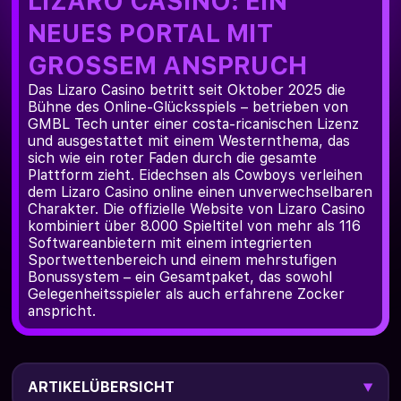
LIZARO CASINO: EIN
NEUES PORTAL MIT
GROSSEM ANSPRUCH
Das Lizaro Casino betritt seit Oktober 2025 die
Bühne des Online-Glücksspiels – betrieben von
GMBL Tech unter einer costa-ricanischen Lizenz
und ausgestattet mit einem Westernthema, das
sich wie ein roter Faden durch die gesamte
Plattform zieht. Eidechsen als Cowboys verleihen
dem Lizaro Casino online einen unverwechselbaren
Charakter. Die offizielle Website von Lizaro Casino
kombiniert über 8.000 Spieltitel von mehr als 116
Softwareanbietern mit einem integrierten
Sportwettenbereich und einem mehrstufigen
Bonussystem – ein Gesamtpaket, das sowohl
Gelegenheitsspieler als auch erfahrene Zocker
anspricht.
ARTIKELÜBERSICHT
▼